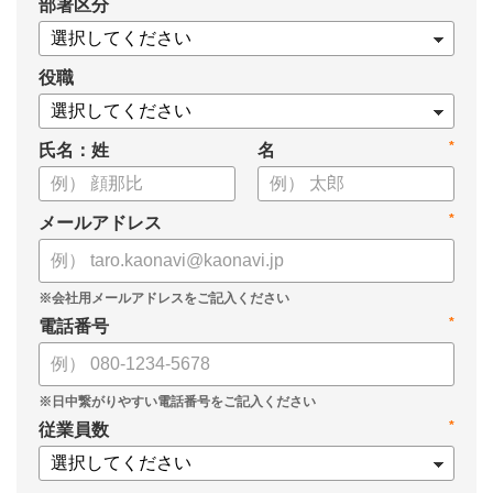
*
部署区分
・導入検討に必要な3つの視点
・7つの選定ポイント
についてまとめましたので、ぜひお役立てください。
役職
*
氏名：姓
名
*
メールアドレス
*
電話番号
*
従業員数