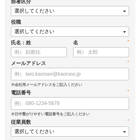
*
部署区分
・導入検討に必要な3つの視点
・7つの選定ポイント
についてまとめましたので、ぜひお役立てください。
役職
*
氏名：姓
名
*
メールアドレス
*
電話番号
*
従業員数