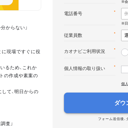
*
電話番号
か分からない」
*
従業員数
とに現場ですぐに役
*
カオナビご利用状況
いるため、これか
*
個人情報の取り扱い
トの作成や素案の
個
にして、明日からの
ダウ
フォーム送信後、
態調査」