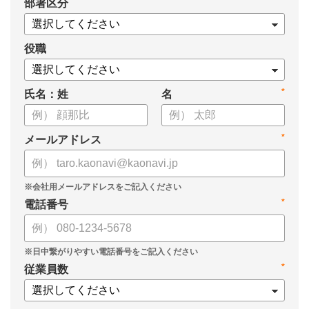
*
部署区分
案の生成など、コピペで使えるプロンプトも収録！
生成AIを「壁打ち相手」や「作業アシスタント」にして、明日か
らの人事業務を効率化してみませんか？
役職
【資料の内容】
*
氏名：姓
名
・人事担当者に聞いた「生成AI活用に関する実態調査」
・生成AI利用における注意点やルール
・今日から使えるプロンプト集（人事評価、エンゲージメント業
*
メールアドレス
務）
*
電話番号
*
従業員数