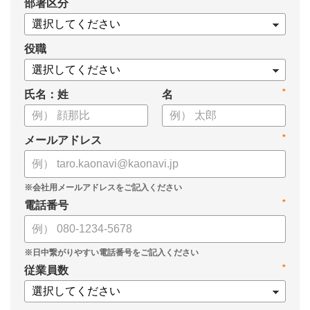
*
部署区分
案の生成など、コピペで使えるプロンプトも収録！
生成AIを「壁打ち相手」や「作業アシスタント」にして、明日か
らの人事業務を効率化してみませんか？
役職
【資料の内容】
*
氏名：姓
名
・人事担当者に聞いた「生成AI活用に関する実態調査」
・生成AI利用における注意点やルール
・今日から使えるプロンプト集（人事評価、エンゲージメント業
*
メールアドレス
務）
*
電話番号
*
従業員数