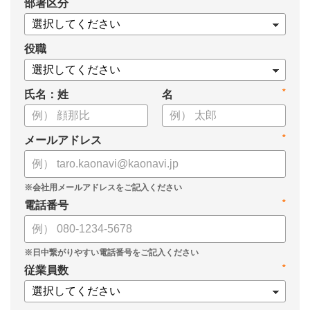
*
部署区分
案の生成など、コピペで使えるプロンプトも収録！
生成AIを「壁打ち相手」や「作業アシスタント」にして、明日か
らの人事業務を効率化してみませんか？
役職
【資料の内容】
*
氏名：姓
名
・人事担当者に聞いた「生成AI活用に関する実態調査」
・生成AI利用における注意点やルール
・今日から使えるプロンプト集（人事評価、エンゲージメント業
*
メールアドレス
務）
*
電話番号
*
従業員数