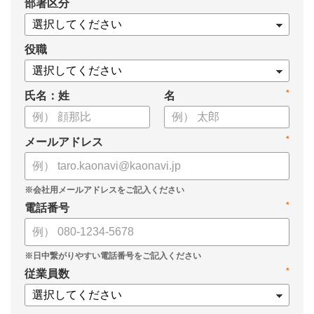
*
部署区分
案の生成など、コピペで使えるプロンプトも収録！
生成AIを「壁打ち相手」や「作業アシスタント」にして、明日か
らの人事業務を効率化してみませんか？
役職
【資料の内容】
*
氏名：姓
名
・人事担当者に聞いた「生成AI活用に関する実態調査」
・生成AI利用における注意点やルール
・今日から使えるプロンプト集（人事評価、エンゲージメント業
*
メールアドレス
務）
*
電話番号
*
従業員数