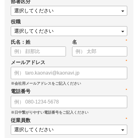
*
部署区分
案の生成など、コピペで使えるプロンプトも収録！
生成AIを「壁打ち相手」や「作業アシスタント」にして、明日か
らの人事業務を効率化してみませんか？
役職
【資料の内容】
*
氏名：姓
名
・人事担当者に聞いた「生成AI活用に関する実態調査」
・生成AI利用における注意点やルール
・今日から使えるプロンプト集（人事評価、エンゲージメント業
*
メールアドレス
務）
*
電話番号
*
従業員数