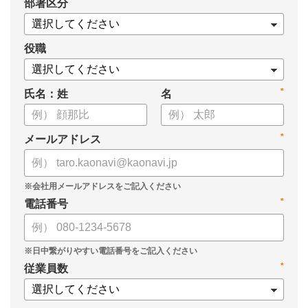
*
部署区分
案の生成など、コピペで使えるプロンプトも収録！
生成AIを「壁打ち相手」や「作業アシスタント」にして、明日か
らの人事業務を効率化してみませんか？
役職
【資料の内容】
*
氏名：姓
名
・人事担当者に聞いた「生成AI活用に関する実態調査」
・生成AI利用における注意点やルール
・今日から使えるプロンプト集（人事評価、エンゲージメント業
*
メールアドレス
務）
*
電話番号
*
従業員数