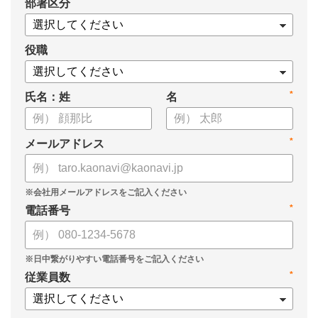
*
部署区分
案の生成など、コピペで使えるプロンプトも収録！
生成AIを「壁打ち相手」や「作業アシスタント」にして、明日か
らの人事業務を効率化してみませんか？
役職
【資料の内容】
*
氏名：姓
名
・人事担当者に聞いた「生成AI活用に関する実態調査」
・生成AI利用における注意点やルール
・今日から使えるプロンプト集（人事評価、エンゲージメント業
*
メールアドレス
務）
*
電話番号
*
従業員数