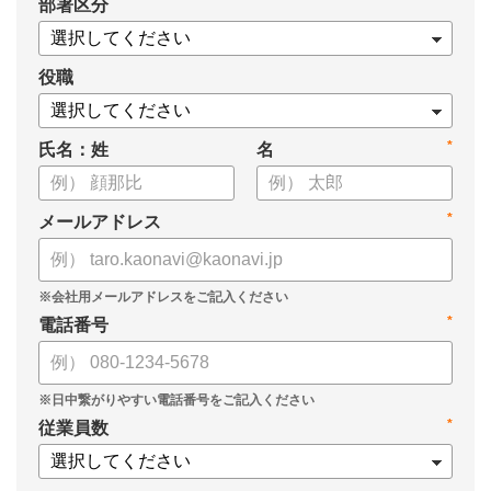
*
部署区分
案の生成など、コピペで使えるプロンプトも収録！
生成AIを「壁打ち相手」や「作業アシスタント」にして、明日か
らの人事業務を効率化してみませんか？
役職
【資料の内容】
*
氏名：姓
名
・人事担当者に聞いた「生成AI活用に関する実態調査」
・生成AI利用における注意点やルール
・今日から使えるプロンプト集（人事評価、エンゲージメント業
*
メールアドレス
務）
*
電話番号
*
従業員数