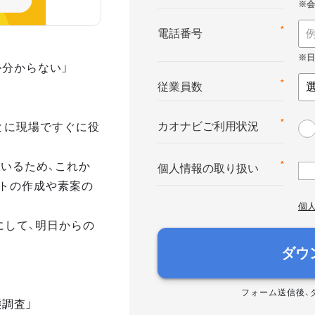
*
電話番号
か分からない」
*
従業員数
とに現場ですぐに役
*
カオナビご利用状況
いるため、これか
*
個人情報の取り扱い
トの作成や素案の
個
にして、明日からの
ダウ
フォーム送信後、
態調査」