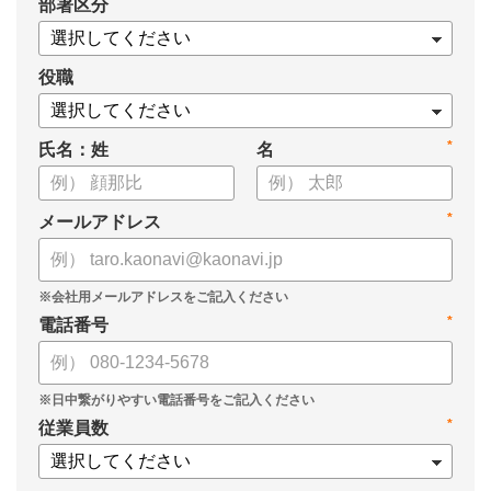
*
部署区分
案の生成など、コピペで使えるプロンプトも収録！
生成AIを「壁打ち相手」や「作業アシスタント」にして、明日か
らの人事業務を効率化してみませんか？
役職
【資料の内容】
*
氏名：姓
名
・人事担当者に聞いた「生成AI活用に関する実態調査」
・生成AI利用における注意点やルール
・今日から使えるプロンプト集（人事評価、エンゲージメント業
*
メールアドレス
務）
*
電話番号
*
従業員数