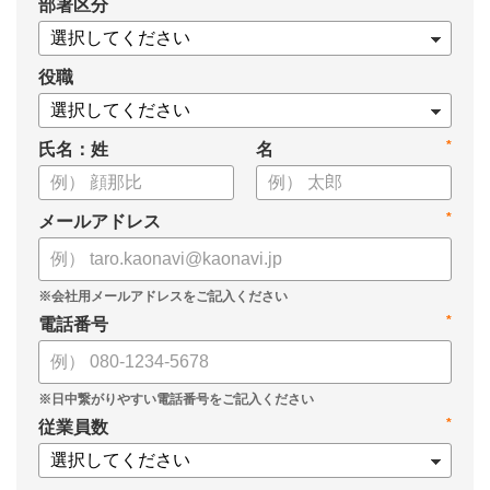
*
部署区分
案の生成など、コピペで使えるプロンプトも収録！
生成AIを「壁打ち相手」や「作業アシスタント」にして、明日か
らの人事業務を効率化してみませんか？
役職
【資料の内容】
*
氏名：姓
名
・人事担当者に聞いた「生成AI活用に関する実態調査」
・生成AI利用における注意点やルール
・今日から使えるプロンプト集（人事評価、エンゲージメント業
*
メールアドレス
務）
*
電話番号
*
従業員数