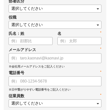
*
部署区分
案の生成など、コピペで使えるプロンプトも収録！
生成AIを「壁打ち相手」や「作業アシスタント」にして、明日か
らの人事業務を効率化してみませんか？
役職
【資料の内容】
*
氏名：姓
名
・人事担当者に聞いた「生成AI活用に関する実態調査」
・生成AI利用における注意点やルール
・今日から使えるプロンプト集（人事評価、エンゲージメント業
*
メールアドレス
務）
*
電話番号
*
従業員数