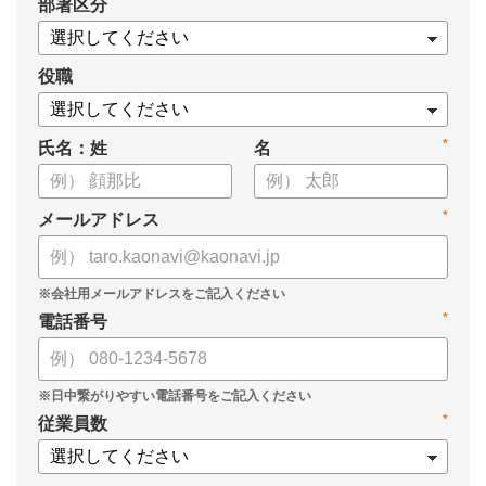
*
部署区分
案の生成など、コピペで使えるプロンプトも収録！
生成AIを「壁打ち相手」や「作業アシスタント」にして、明日か
らの人事業務を効率化してみませんか？
役職
【資料の内容】
*
氏名：姓
名
・人事担当者に聞いた「生成AI活用に関する実態調査」
・生成AI利用における注意点やルール
・今日から使えるプロンプト集（人事評価、エンゲージメント業
*
メールアドレス
務）
*
電話番号
*
従業員数