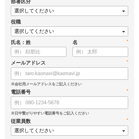
*
部署区分
案の生成など、コピペで使えるプロンプトも収録！
生成AIを「壁打ち相手」や「作業アシスタント」にして、明日か
らの人事業務を効率化してみませんか？
役職
【資料の内容】
*
氏名：姓
名
・人事担当者に聞いた「生成AI活用に関する実態調査」
・生成AI利用における注意点やルール
・今日から使えるプロンプト集（人事評価、エンゲージメント業
*
メールアドレス
務）
*
電話番号
*
従業員数