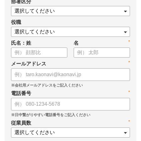
*
部署区分
案の生成など、コピペで使えるプロンプトも収録！
生成AIを「壁打ち相手」や「作業アシスタント」にして、明日か
らの人事業務を効率化してみませんか？
役職
【資料の内容】
*
氏名：姓
名
・人事担当者に聞いた「生成AI活用に関する実態調査」
・生成AI利用における注意点やルール
・今日から使えるプロンプト集（人事評価、エンゲージメント業
*
メールアドレス
務）
*
電話番号
*
従業員数