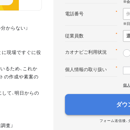
*
電話番号
か分からない」
*
従業員数
とに現場ですぐに役
*
カオナビご利用状況
いるため、これか
*
個人情報の取り扱い
トの作成や素案の
個
にして、明日からの
ダウ
フォーム送信後、
態調査」