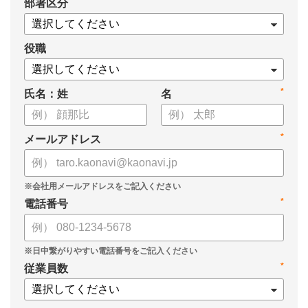
*
部署区分
案の生成など、コピペで使えるプロンプトも収録！
生成AIを「壁打ち相手」や「作業アシスタント」にして、明日か
らの人事業務を効率化してみませんか？
役職
【資料の内容】
*
氏名：姓
名
・人事担当者に聞いた「生成AI活用に関する実態調査」
・生成AI利用における注意点やルール
・今日から使えるプロンプト集（人事評価、エンゲージメント業
*
メールアドレス
務）
*
電話番号
*
従業員数