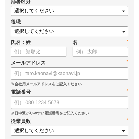
*
部署区分
案の生成など、コピペで使えるプロンプトも収録！
生成AIを「壁打ち相手」や「作業アシスタント」にして、明日か
らの人事業務を効率化してみませんか？
役職
【資料の内容】
*
氏名：姓
名
・人事担当者に聞いた「生成AI活用に関する実態調査」
・生成AI利用における注意点やルール
・今日から使えるプロンプト集（人事評価、エンゲージメント業
*
メールアドレス
務）
*
電話番号
*
従業員数