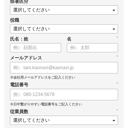
*
部署区分
案の生成など、コピペで使えるプロンプトも収録！
生成AIを「壁打ち相手」や「作業アシスタント」にして、明日か
らの人事業務を効率化してみませんか？
役職
【資料の内容】
*
氏名：姓
名
・人事担当者に聞いた「生成AI活用に関する実態調査」
・生成AI利用における注意点やルール
・今日から使えるプロンプト集（人事評価、エンゲージメント業
*
メールアドレス
務）
*
電話番号
*
従業員数