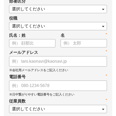
*
部署区分
案の生成など、コピペで使えるプロンプトも収録！
生成AIを「壁打ち相手」や「作業アシスタント」にして、明日か
らの人事業務を効率化してみませんか？
役職
【資料の内容】
*
氏名：姓
名
・人事担当者に聞いた「生成AI活用に関する実態調査」
・生成AI利用における注意点やルール
・今日から使えるプロンプト集（人事評価、エンゲージメント業
*
メールアドレス
務）
*
電話番号
*
従業員数