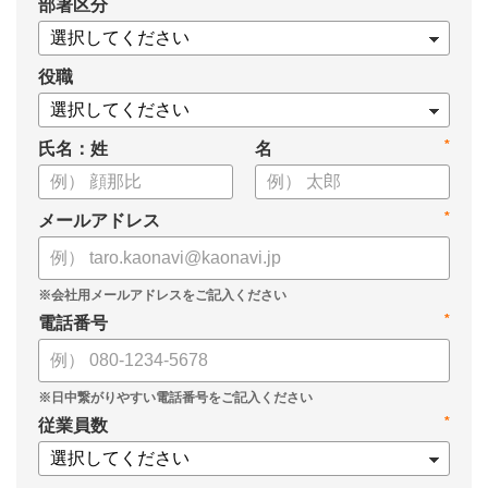
*
部署区分
案の生成など、コピペで使えるプロンプトも収録！
生成AIを「壁打ち相手」や「作業アシスタント」にして、明日か
らの人事業務を効率化してみませんか？
役職
【資料の内容】
*
氏名：姓
名
・人事担当者に聞いた「生成AI活用に関する実態調査」
・生成AI利用における注意点やルール
・今日から使えるプロンプト集（人事評価、エンゲージメント業
*
メールアドレス
務）
*
電話番号
*
従業員数