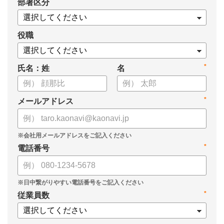
*
部署区分
案の生成など、コピペで使えるプロンプトも収録！
生成AIを「壁打ち相手」や「作業アシスタント」にして、明日か
らの人事業務を効率化してみませんか？
役職
【資料の内容】
*
氏名：姓
名
・人事担当者に聞いた「生成AI活用に関する実態調査」
・生成AI利用における注意点やルール
・今日から使えるプロンプト集（人事評価、エンゲージメント業
*
メールアドレス
務）
*
電話番号
*
従業員数