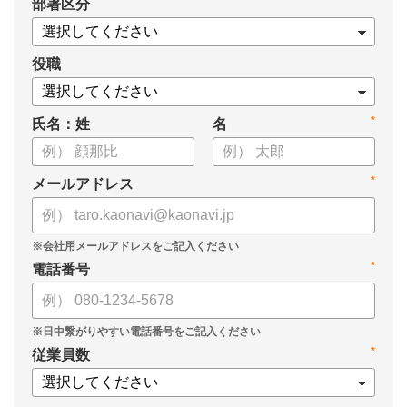
*
部署区分
案の生成など、コピペで使えるプロンプトも収録！
生成AIを「壁打ち相手」や「作業アシスタント」にして、明日か
らの人事業務を効率化してみませんか？
役職
【資料の内容】
*
氏名：姓
名
・人事担当者に聞いた「生成AI活用に関する実態調査」
・生成AI利用における注意点やルール
・今日から使えるプロンプト集（人事評価、エンゲージメント業
*
メールアドレス
務）
*
電話番号
*
従業員数