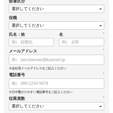
*
部署区分
案の生成など、コピペで使えるプロンプトも収録！
生成AIを「壁打ち相手」や「作業アシスタント」にして、明日か
らの人事業務を効率化してみませんか？
役職
【資料の内容】
*
氏名：姓
名
・人事担当者に聞いた「生成AI活用に関する実態調査」
・生成AI利用における注意点やルール
・今日から使えるプロンプト集（人事評価、エンゲージメント業
*
メールアドレス
務）
*
電話番号
*
従業員数