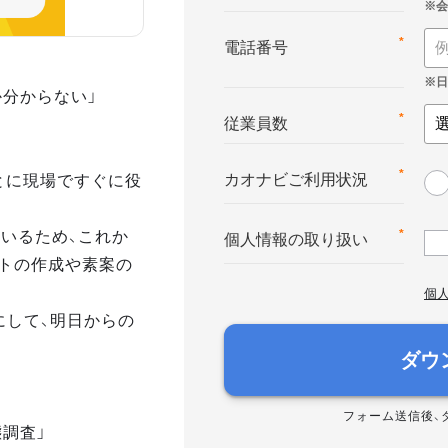
*
電話番号
か分からない」
*
従業員数
とに現場ですぐに役
*
カオナビご利用状況
いるため、これか
*
個人情報の取り扱い
トの作成や素案の
個
にして、明日からの
ダウ
フォーム送信後、
態調査」