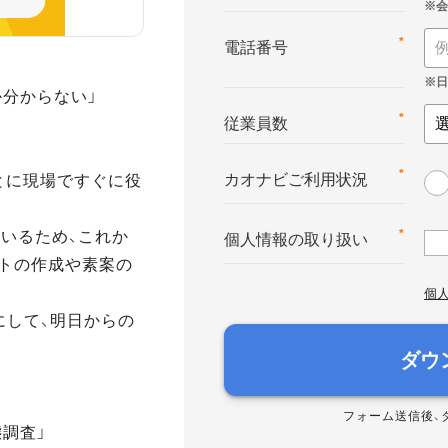
*
電話番号
か分からない」
*
従業員数
とに現場ですぐに役
*
カオナビご利用状況
いるため、これか
*
個人情報の取り扱い
トの作成や素案の
個
にして、明日からの
ダウ
フォーム送信後、
態調査」