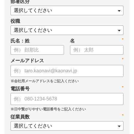
*
部署区分
案の生成など、コピペで使えるプロンプトも収録！
生成AIを「壁打ち相手」や「作業アシスタント」にして、明日か
らの人事業務を効率化してみませんか？
役職
【資料の内容】
*
氏名：姓
名
・人事担当者に聞いた「生成AI活用に関する実態調査」
・生成AI利用における注意点やルール
・今日から使えるプロンプト集（人事評価、エンゲージメント業
*
メールアドレス
務）
*
電話番号
*
従業員数