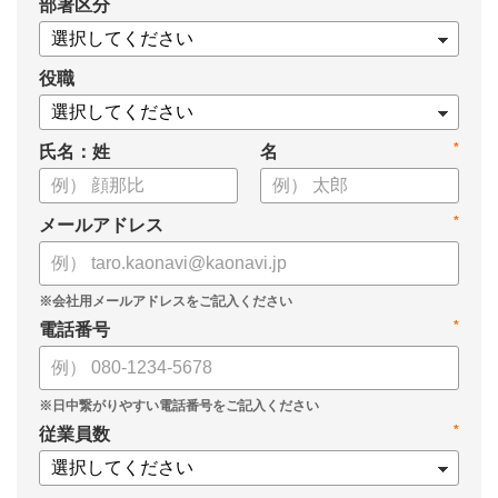
*
部署区分
案の生成など、コピペで使えるプロンプトも収録！
生成AIを「壁打ち相手」や「作業アシスタント」にして、明日か
らの人事業務を効率化してみませんか？
役職
【資料の内容】
*
氏名：姓
名
・人事担当者に聞いた「生成AI活用に関する実態調査」
・生成AI利用における注意点やルール
・今日から使えるプロンプト集（人事評価、エンゲージメント業
*
メールアドレス
務）
*
電話番号
*
従業員数