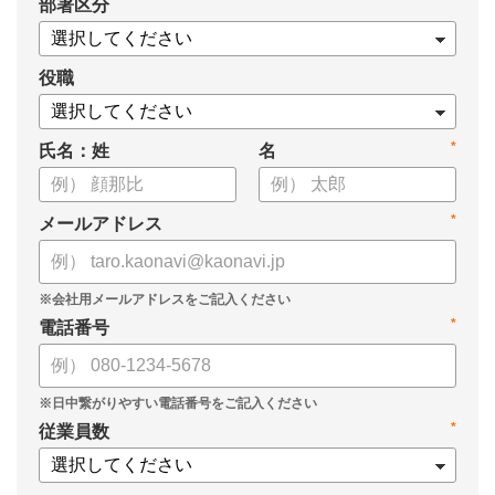
*
部署区分
案の生成など、コピペで使えるプロンプトも収録！
生成AIを「壁打ち相手」や「作業アシスタント」にして、明日か
らの人事業務を効率化してみませんか？
役職
【資料の内容】
*
氏名：姓
名
・人事担当者に聞いた「生成AI活用に関する実態調査」
・生成AI利用における注意点やルール
・今日から使えるプロンプト集（人事評価、エンゲージメント業
*
メールアドレス
務）
*
電話番号
*
従業員数