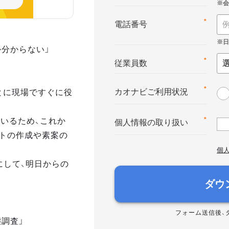
*
電話番号
か分からない」
*
従業員数
とに現場ですぐに役
*
カオナビご利用状況
いるため、これか
*
個人情報の取り扱い
トの作成や素案の
個
にして、明日からの
ダウ
フォーム送信後、
態調査」