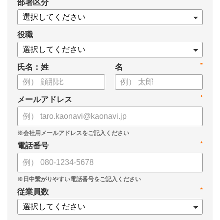
*
部署区分
案の生成など、コピペで使えるプロンプトも収録！
生成AIを「壁打ち相手」や「作業アシスタント」にして、明日か
らの人事業務を効率化してみませんか？
役職
【資料の内容】
*
氏名：姓
名
・人事担当者に聞いた「生成AI活用に関する実態調査」
・生成AI利用における注意点やルール
・今日から使えるプロンプト集（人事評価、エンゲージメント業
*
メールアドレス
務）
*
電話番号
*
従業員数