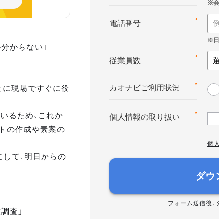
*
電話番号
か分からない」
*
従業員数
とに現場ですぐに役
*
カオナビご利用状況
いるため、これか
*
個人情報の取り扱い
トの作成や素案の
個
にして、明日からの
ダウ
フォーム送信後、
態調査」