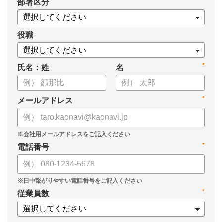
*
部署区分
案の生成など、コピペで使えるプロンプトも収録！
生成AIを「壁打ち相手」や「作業アシスタント」にして、明日か
らの人事業務を効率化してみませんか？
役職
【資料の内容】
*
氏名：姓
名
・人事担当者に聞いた「生成AI活用に関する実態調査」
・生成AI利用における注意点やルール
・今日から使えるプロンプト集（人事評価、エンゲージメント業
*
メールアドレス
務）
*
電話番号
*
従業員数