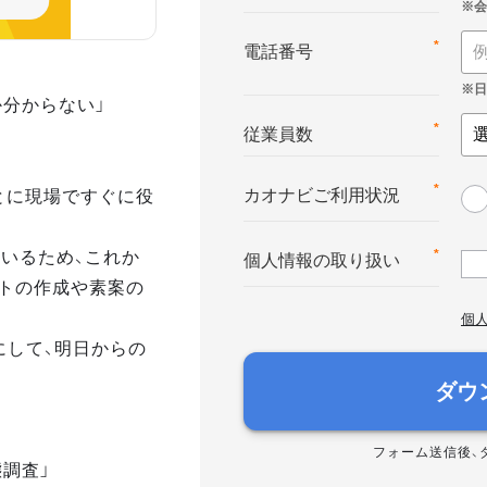
*
電話番号
か分からない」
*
従業員数
とに現場ですぐに役
*
カオナビご利用状況
いるため、これか
*
個人情報の取り扱い
トの作成や素案の
個
にして、明日からの
ダウ
フォーム送信後、
態調査」