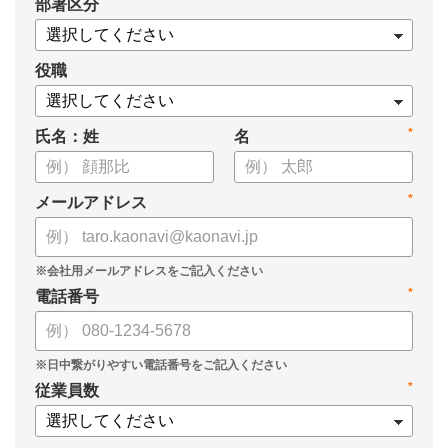
*
部署区分
案の生成など、コピペで使えるプロンプトも収録！
生成AIを「壁打ち相手」や「作業アシスタント」にして、明日か
らの人事業務を効率化してみませんか？
役職
【資料の内容】
*
氏名：姓
名
・人事担当者に聞いた「生成AI活用に関する実態調査」
・生成AI利用における注意点やルール
・今日から使えるプロンプト集（人事評価、エンゲージメント業
*
メールアドレス
務）
*
電話番号
*
従業員数