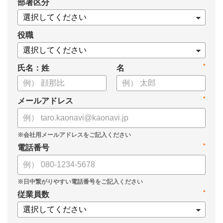
*
部署区分
案の生成など、コピペで使えるプロンプトも収録！
生成AIを「壁打ち相手」や「作業アシスタント」にして、明日か
らの人事業務を効率化してみませんか？
役職
【資料の内容】
*
氏名：姓
名
・人事担当者に聞いた「生成AI活用に関する実態調査」
・生成AI利用における注意点やルール
・今日から使えるプロンプト集（人事評価、エンゲージメント業
*
メールアドレス
務）
*
電話番号
*
従業員数