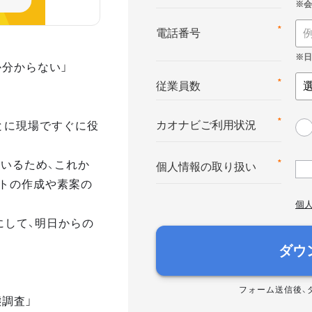
*
電話番号
か分からない」
*
従業員数
とに現場ですぐに役
*
カオナビご利用状況
いるため、これか
*
個人情報の取り扱い
トの作成や素案の
個
にして、明日からの
ダウ
フォーム送信後、
態調査」