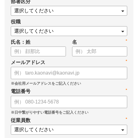
*
部署区分
案の生成など、コピペで使えるプロンプトも収録！
生成AIを「壁打ち相手」や「作業アシスタント」にして、明日か
らの人事業務を効率化してみませんか？
役職
【資料の内容】
*
氏名：姓
名
・人事担当者に聞いた「生成AI活用に関する実態調査」
・生成AI利用における注意点やルール
・今日から使えるプロンプト集（人事評価、エンゲージメント業
*
メールアドレス
務）
*
電話番号
*
従業員数