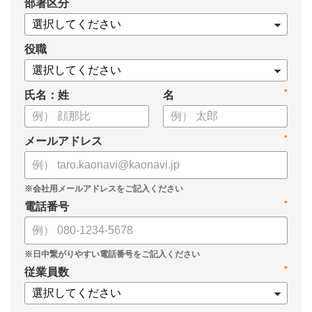
*
部署区分
案の生成など、コピペで使えるプロンプトも収録！
生成AIを「壁打ち相手」や「作業アシスタント」にして、明日か
らの人事業務を効率化してみませんか？
役職
【資料の内容】
*
氏名：姓
名
・人事担当者に聞いた「生成AI活用に関する実態調査」
・生成AI利用における注意点やルール
・今日から使えるプロンプト集（人事評価、エンゲージメント業
*
メールアドレス
務）
*
電話番号
*
従業員数