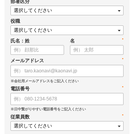
*
部署区分
案の生成など、コピペで使えるプロンプトも収録！
生成AIを「壁打ち相手」や「作業アシスタント」にして、明日か
らの人事業務を効率化してみませんか？
役職
【資料の内容】
*
氏名：姓
名
・人事担当者に聞いた「生成AI活用に関する実態調査」
・生成AI利用における注意点やルール
・今日から使えるプロンプト集（人事評価、エンゲージメント業
*
メールアドレス
務）
*
電話番号
*
従業員数