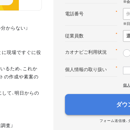
*
電話番号
か分からない」
*
従業員数
とに現場ですぐに役
*
カオナビご利用状況
いるため、これか
*
個人情報の取り扱い
トの作成や素案の
個
にして、明日からの
ダウ
フォーム送信後、
態調査」