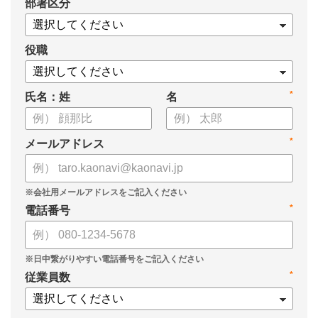
*
部署区分
案の生成など、コピペで使えるプロンプトも収録！
生成AIを「壁打ち相手」や「作業アシスタント」にして、明日か
らの人事業務を効率化してみませんか？
役職
【資料の内容】
*
氏名：姓
名
・人事担当者に聞いた「生成AI活用に関する実態調査」
・生成AI利用における注意点やルール
・今日から使えるプロンプト集（人事評価、エンゲージメント業
*
メールアドレス
務）
*
電話番号
*
従業員数