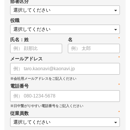
*
部署区分
案の生成など、コピペで使えるプロンプトも収録！
生成AIを「壁打ち相手」や「作業アシスタント」にして、明日か
らの人事業務を効率化してみませんか？
役職
【資料の内容】
*
氏名：姓
名
・人事担当者に聞いた「生成AI活用に関する実態調査」
・生成AI利用における注意点やルール
・今日から使えるプロンプト集（人事評価、エンゲージメント業
*
メールアドレス
務）
*
電話番号
*
従業員数