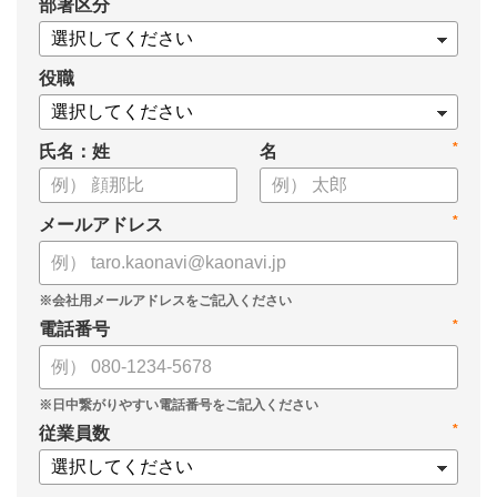
*
部署区分
案の生成など、コピペで使えるプロンプトも収録！
生成AIを「壁打ち相手」や「作業アシスタント」にして、明日か
らの人事業務を効率化してみませんか？
役職
【資料の内容】
*
氏名：姓
名
・人事担当者に聞いた「生成AI活用に関する実態調査」
・生成AI利用における注意点やルール
・今日から使えるプロンプト集（人事評価、エンゲージメント業
*
メールアドレス
務）
*
電話番号
*
従業員数