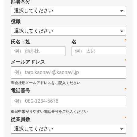
*
部署区分
案の生成など、コピペで使えるプロンプトも収録！
生成AIを「壁打ち相手」や「作業アシスタント」にして、明日か
らの人事業務を効率化してみませんか？
役職
【資料の内容】
*
氏名：姓
名
・人事担当者に聞いた「生成AI活用に関する実態調査」
・生成AI利用における注意点やルール
・今日から使えるプロンプト集（人事評価、エンゲージメント業
*
メールアドレス
務）
*
電話番号
*
従業員数