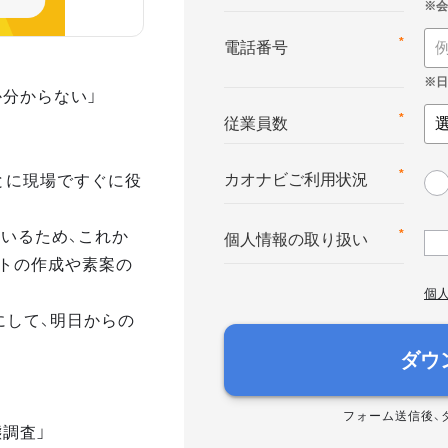
*
電話番号
か分からない」
*
従業員数
とに現場ですぐに役
*
カオナビご利用状況
いるため、これか
*
個人情報の取り扱い
トの作成や素案の
個
にして、明日からの
ダウ
フォーム送信後、
態調査」