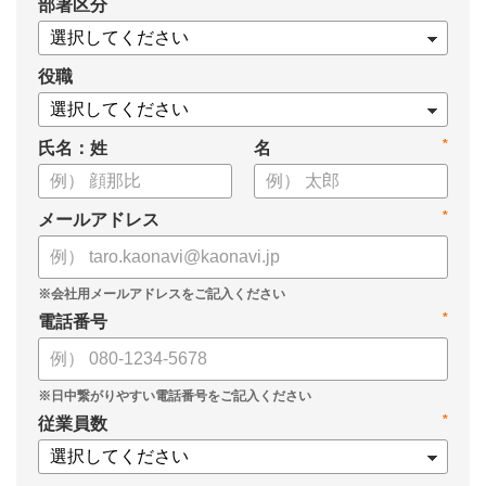
*
部署区分
案の生成など、コピペで使えるプロンプトも収録！
生成AIを「壁打ち相手」や「作業アシスタント」にして、明日か
らの人事業務を効率化してみませんか？
役職
【資料の内容】
*
氏名：姓
名
・人事担当者に聞いた「生成AI活用に関する実態調査」
・生成AI利用における注意点やルール
・今日から使えるプロンプト集（人事評価、エンゲージメント業
*
メールアドレス
務）
*
電話番号
*
従業員数